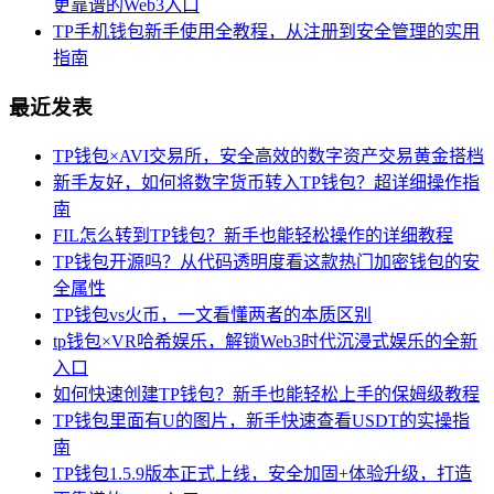
更靠谱的Web3入口
TP手机钱包新手使用全教程，从注册到安全管理的实用
指南
最近发表
TP钱包×AVI交易所，安全高效的数字资产交易黄金搭档
新手友好，如何将数字货币转入TP钱包？超详细操作指
南
FIL怎么转到TP钱包？新手也能轻松操作的详细教程
TP钱包开源吗？从代码透明度看这款热门加密钱包的安
全属性
TP钱包vs火币，一文看懂两者的本质区别
tp钱包×VR哈希娱乐，解锁Web3时代沉浸式娱乐的全新
入口
如何快速创建TP钱包？新手也能轻松上手的保姆级教程
TP钱包里面有U的图片，新手快速查看USDT的实操指
南
TP钱包1.5.9版本正式上线，安全加固+体验升级，打造