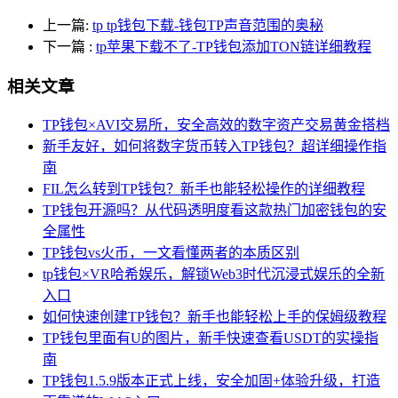
上一篇:
tp tp钱包下载-钱包TP声音范围的奥秘
下一篇
:
tp苹果下载不了-TP钱包添加TON链详细教程
相关文章
TP钱包×AVI交易所，安全高效的数字资产交易黄金搭档
新手友好，如何将数字货币转入TP钱包？超详细操作指
南
FIL怎么转到TP钱包？新手也能轻松操作的详细教程
TP钱包开源吗？从代码透明度看这款热门加密钱包的安
全属性
TP钱包vs火币，一文看懂两者的本质区别
tp钱包×VR哈希娱乐，解锁Web3时代沉浸式娱乐的全新
入口
如何快速创建TP钱包？新手也能轻松上手的保姆级教程
TP钱包里面有U的图片，新手快速查看USDT的实操指
南
TP钱包1.5.9版本正式上线，安全加固+体验升级，打造