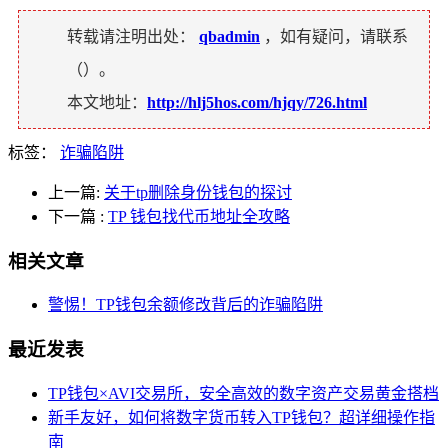
转载请注明出处：
qbadmin
，如有疑问，请联系
（
）。
本文地址：
http://hlj5hos.com/hjqy/726.html
标签：
诈骗陷阱
上一篇:
关于tp删除身份钱包的探讨
下一篇
:
TP 钱包找代币地址全攻略
相关文章
警惕！TP钱包余额修改背后的诈骗陷阱
最近发表
TP钱包×AVI交易所，安全高效的数字资产交易黄金搭档
新手友好，如何将数字货币转入TP钱包？超详细操作指
南