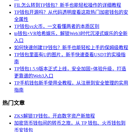
FIL怎么转到TP钱包？新手也能轻松操作的详细教程
TP钱包开源吗？从代码透明度看这款热门加密钱包的安
全属性
TP钱包vs火币，一文看懂两者的本质区别
tp钱包×VR哈希娱乐，解锁Web3时代沉浸式娱乐的全新
入口
如何快速创建TP钱包？新手也能轻松上手的保姆级教程
TP钱包里面有U的图片，新手快速查看USDT的实操指
南
TP钱包1.5.9版本正式上线，安全加固+体验升级，打造
更靠谱的Web3入口
TP手机钱包新手使用全教程，从注册到安全管理的实用
指南
热门文章
ZKS解锁TP钱包，开启数字资产新旅程
加密货币钱包间的转币之旅，从 TP 钱包、火币钱包到
币安钱包