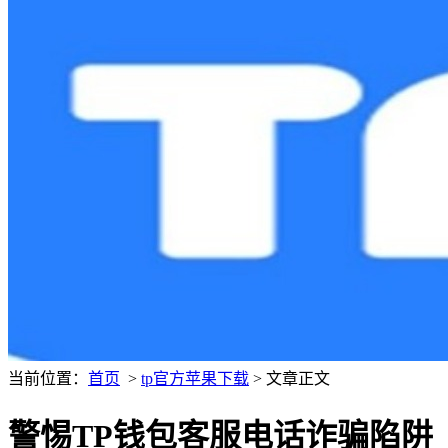
当前位置：
首页
>
tp官方苹果下载
> 文章正文
警惕TP钱包客服电话诈骗陷阱