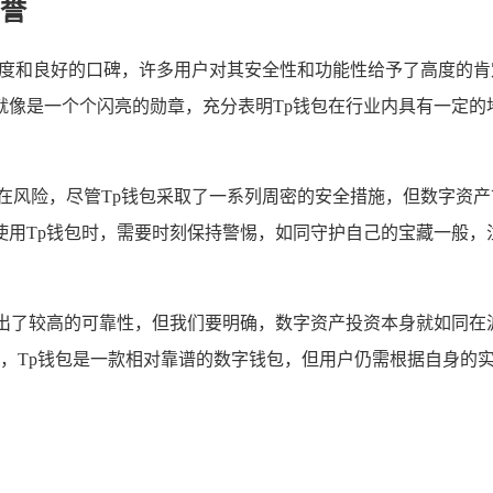
誉
名度和良好的口碑，许多用户对其安全性和功能性给予了高度的肯
就像是一个个闪亮的勋章，充分表明Tp钱包在行业内具有一定的
在风险，尽管Tp钱包采取了一系列周密的安全措施，但数字资
使用Tp钱包时，需要时刻保持警惕，如同守护自己的宝藏一般，
现出了较高的可靠性，但我们要明确，数字资产投资本身就如同在
言，Tp钱包是一款相对靠谱的数字钱包，但用户仍需根据自身的