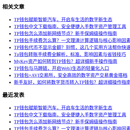
相关文章
TP钱包赋能智能汽车，开启车生活的数字新生态
TP钱包中文下载指南，安全便捷入手数字资产管理工具
TP钱包怎么添加新网络节点？新手保姆级操作指南
TP钱包手续费怎么算？一文理清计算逻辑与核心影响因
TP钱包代币不显示金额？别慌，这几个实用方法帮你快
Tp钱包转账手续费全解析，标准、影响因素与省钱技巧
MyKey资产如何转到TP钱包？超详细新手操作指南
TP钱包与马蹄链，开启Web3生态的轻量化入口
TP钱包×AVI交易所，安全高效的数字资产交易黄金搭档
新手友好，如何将数字货币转入TP钱包？超详细操作指
最近发表
TP钱包赋能智能汽车，开启车生活的数字新生态
TP钱包中文下载指南，安全便捷入手数字资产管理工具
TP钱包怎么添加新网络节点？新手保姆级操作指南
TP钱包手续费怎么算？一文理清计算逻辑与核心影响因