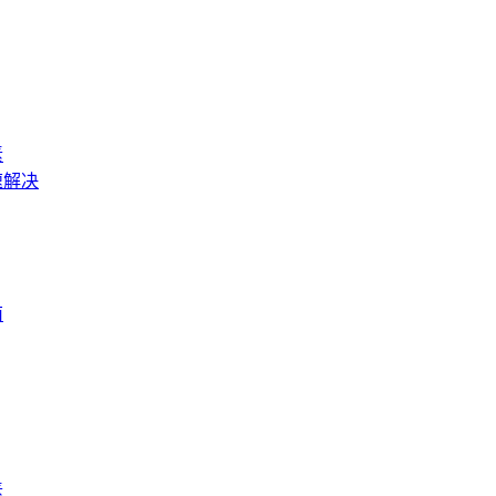
素
速解决
南
素