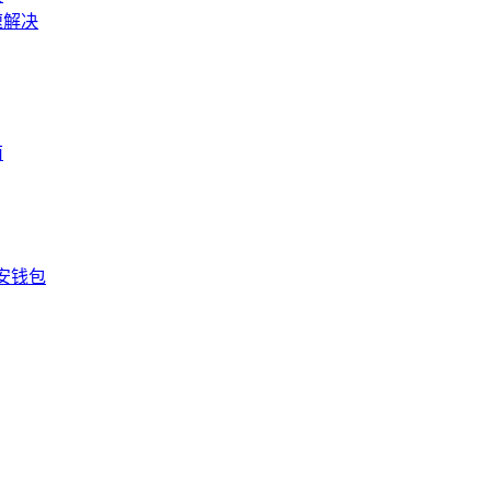
速解决
南
安钱包