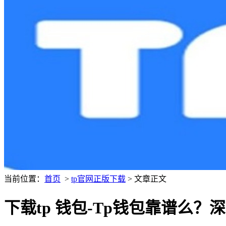
当前位置：
首页
>
tp官网正版下载
> 文章正文
下载tp 钱包-Tp钱包靠谱么