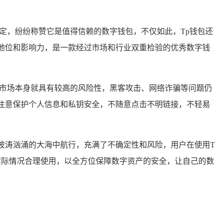
定，纷纷称赞它是值得信赖的数字钱包，不仅如此，Tp钱包还
地位和影响力，是一款经过市场和行业双重检验的优秀数字钱
产市场本身就具有较高的风险性，黑客攻击、网络诈骗等问题仍
注意保护个人信息和私钥安全，不随意点击不明链接，不轻易
波涛汹涌的大海中航行，充满了不确定性和风险，用户在使用T
实际情况合理使用，以全方位保障数字资产的安全，让自己的数