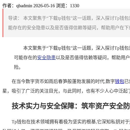
作者：qbadmin
2026-05-16
浏览：1330
导读：
本文聚焦于“下载tp钱包”这一话题，深入探讨Tp
能存在的安全隐患以及是否值得信赖等疑问，帮助用户在下载
本文聚焦于“下载tp钱包”这一话题，深入探讨Tp
可能存在的
安全隐患
以及是否值得信赖等疑问，帮助用户
险。
在当今数字货币如雨后春笋般蓬勃发展的时代,数字
钱包
已
星，吸引了广泛的关注目光，与此同时，也有不少人心中泛起了
技术实力与安全保障：筑牢资产安全防
Tp钱包在技术领域拥有着极为坚实的根基,它深知私钥对于