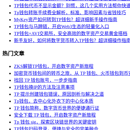
TP钱包代币不显示金额？别慌，这几个实用方法帮你快
Tp钱包转账手续费全解析，标准、影响因素与省钱技巧
MyKey资产如何转到TP钱包？超详细新手操作指南
TP钱包与马蹄链，开启Web3生态的轻量化入口
TP钱包×AVI交易所，安全高效的数字资产交易黄金搭档
新手友好，如何将数字货币转入TP钱包？超详细操作指
热门文章
ZKS解锁TP钱包，开启数字资产新旅程
加密货币钱包间的转币之旅，从 TP 钱包、火币钱包到币
找回 TP 钱包账号，一步步指南
TP钱包换IP的方法及注意事项
TP 提示创建钱包错误，原因剖析与解决之道
Tp钱包，去中心化外衣下的中心化本质
TP 钱包简称，数字货币世界的便捷通行证
安全下载 TP 钱包，开启数字资产新旅程
Tp 钱包 sig，探索区块链世界的关键密钥
TP钱包扫码登录，便捷与安全的完美融合