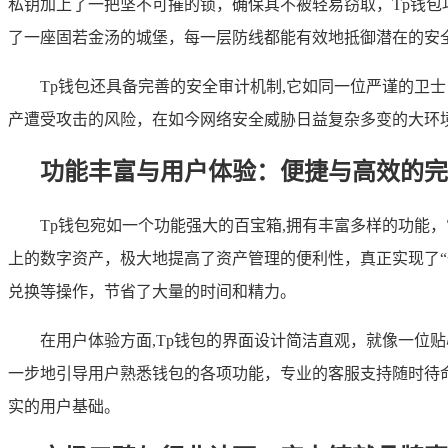
私钥加上了一把坚不可摧的锁，确保其不被轻易窃取，Tp钱
了一座固若金汤的城堡，每一层防线都能有效地抵御潜在的安
Tp钱包还具备完善的安全审计机制,它如同一位严谨的卫
产遭受攻击的风险，在如今网络安全威胁日益复杂多变的大环
功能丰富与用户体验：便捷与高效的完
Tp钱包宛如一个功能强大的百宝箱,拥有丰富多样的功能
上的数字资产，极大地提高了资产管理的便利性，真正实现了“
兑换等操作，节省了大量的时间和精力。
在用户体验方面,Tp钱包的界面设计简洁直观，就像一位
一步地引导用户熟悉钱包的各项功能，专业的客服支持随时待
实的用户基础。