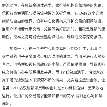
供流动性，在传统金融体系里，银行等机构宛如精密的齿轮，
承担着资金调配与提供流动性的关键角色，在 DeFi 这个充满
创新与自由的世界，没有中心化机构来守护交易的顺畅航道，
当用户怀揣着代币交易、兑换等美好愿景时，若缺乏足够的流
动性，交易之舟可能会遭遇滑点过大、难以成交等惊涛骇浪。
想象一下，在一个去中心化交易所（DEX）中，若某个
交易对的池子资金量稀少如沙漠中的清泉，当用户进行大额交
易时，价格便如被狂风肆虐的小船，严重偏离预期，导致实际
成交价格与心中所想相差甚远，而 TP 钱包加池子，恰似为这
片干涸的沙漠注入了源源不断的清泉，充实着这些资金池，让
各类 DeFi 协议能够如灵动的鱼儿在水中畅快遨游，更高效地
运行，让用户的交易需求能够如春日的花朵,得到悉心呵护与
满足。