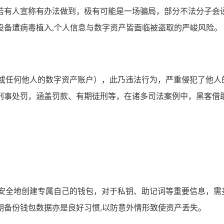
若有人宣称有办法做到，极有可能是一场骗局，部分不法分子会诱
设备遭病毒植入,个人信息与数字资产皆面临被盗取的严峻风险。
抑或任何他人的数字资产账户），此乃违法行为，严重侵犯了他人
刑事处罚，涵盖罚款、有期徒刑等，在诸多司法案例中，黑客借助
示安全地创建专属自己的钱包，对于私钥、助记词等重要信息，需
期备份钱包数据亦是良好习惯,以防意外情形致使资产丢失。