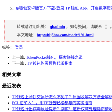
5、
tp钱包安卓版官方下载-登录 TP 钱包 App，开启数字
转载请注明出处：
qbadmin
，如有疑问，请联系（
）
本文地址：
http://hlj5hos.com/madx/191.html
标签：
登录
上一篇:
TokenPocket钱包，探索赚钱之道
下一篇
:
TP 钱包购买预售代币指南
相关文章
最近发表
TP钱包上薄饼交易所怎么不见了？原因及解决方法全解
PCL挖矿入门，用TP钱包轻松参与的实操指南
TP钱包弹出病毒危险提示？别慌！这份权威处理指南请