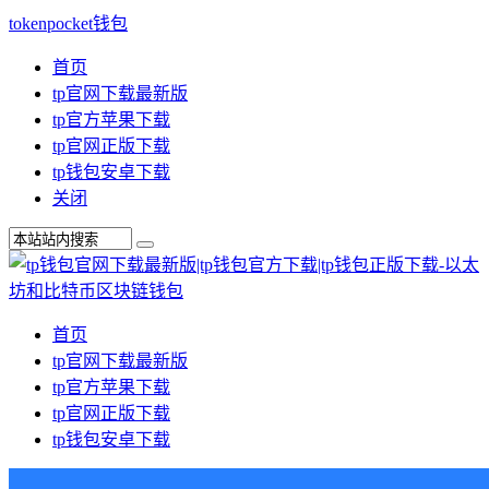
tokenpocket钱包
首页
tp官网下载最新版
tp官方苹果下载
tp官网正版下载
tp钱包安卓下载
关闭
首页
tp官网下载最新版
tp官方苹果下载
tp官网正版下载
tp钱包安卓下载