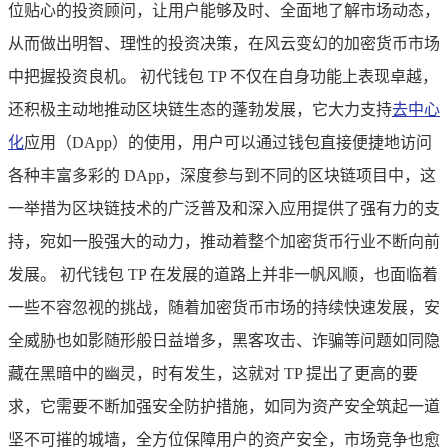
位贴心的投资顾问，让用户能够及时、全面地了解市场动态，
从而做出明智、理性的投资决策，在风云变幻的加密货币市场
中把握投资良机。 初代钱包 TP 不仅在自身功能上表现卓越，
还积极主动地推动区块链生态的蓬勃发展，它大力支持
去中心
化
应用（DApp）的使用，用户可以通过钱包直接便捷地访问
各种丰富多彩的 DApp，深度参与到不同的区块链项目中，这
一举措为区块链技术的广泛普及和深入应用提供了强有力的支
持，宛如一股强大的动力，推动着整个加密货币行业不断向前
发展。 初代钱包 TP 在发展的道路上并非一帆风顺，也面临着
一些不容忽视的挑战，随着加密货币市场的持续快速发展，安
全威胁也如影随形般日益增多，黑客攻击、诈骗等问题如同隐
藏在黑暗中的幽灵，时有发生，这就对 TP 提出了更高的要
求，它需要不断加强安全防护措施，如同为资产安全筑起一道
坚不可摧的城墙，全方位保障用户的资产安全，市场竞争也愈