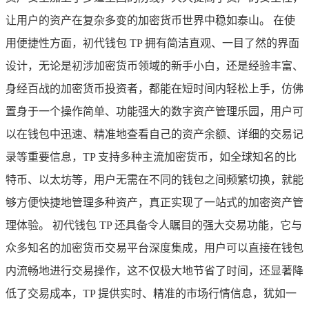
让用户的资产在复杂多变的加密货币世界中稳如泰山。 在使
用便捷性方面，初代钱包 TP 拥有简洁直观、一目了然的界面
设计，无论是初涉加密货币领域的新手小白，还是经验丰富、
身经百战的加密货币投资者，都能在短时间内轻松上手，仿佛
置身于一个操作简单、功能强大的数字资产管理乐园，用户可
以在钱包中迅速、精准地查看自己的资产余额、详细的交易记
录等重要信息，TP 支持多种主流加密货币，如全球知名的比
特币、以太坊等，用户无需在不同的钱包之间频繁切换，就能
够方便快捷地管理多种资产，真正实现了一站式的加密资产管
理体验。 初代钱包 TP 还具备令人瞩目的强大交易功能，它与
众多知名的加密货币交易平台深度集成，用户可以直接在钱包
内流畅地进行交易操作，这不仅极大地节省了时间，还显著降
低了交易成本，TP 提供实时、精准的市场行情信息，犹如一