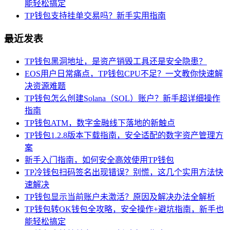
能轻松搞定
TP钱包支持挂单交易吗？新手实用指南
最近发表
TP钱包黑洞地址，是资产销毁工具还是安全隐患？
EOS用户日常痛点，TP钱包CPU不足？一文教你快速解
决资源难题
TP钱包怎么创建Solana（SOL）账户？新手超详细操作
指南
TP钱包ATM，数字金融线下落地的新触点
TP钱包1.2.8版本下载指南，安全适配的数字资产管理方
案
新手入门指南，如何安全高效使用TP钱包
TP冷钱包扫码签名出现错误？别慌，这几个实用方法快
速解决
TP钱包显示当前账户未激活？原因及解决办法全解析
TP钱包转OK钱包全攻略，安全操作+避坑指南，新手也
能轻松搞定