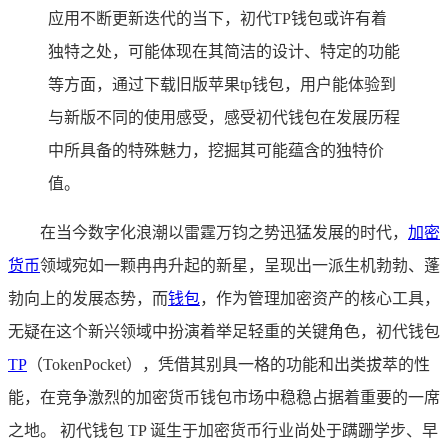
应用不断更新迭代的当下，初代TP钱包或许有着
独特之处，可能体现在其简洁的设计、特定的功能
等方面，通过下载旧版苹果tp钱包，用户能体验到
与新版不同的使用感受，感受初代钱包在发展历程
中所具备的特殊魅力，挖掘其可能蕴含的独特价
值。
在当今数字化浪潮以雷霆万钧之势迅猛发展的时代，
加密
货币
领域宛如一颗冉冉升起的新星，呈现出一派生机勃勃、蓬
勃向上的发展态势，而
钱包
，作为管理加密资产的核心工具，
无疑在这个新兴领域中扮演着举足轻重的关键角色，初代钱包
TP
（TokenPocket），凭借其别具一格的功能和出类拔萃的性
能，在竞争激烈的加密货币钱包市场中稳稳占据着重要的一席
之地。 初代钱包 TP 诞生于加密货币行业尚处于蹒跚学步、早