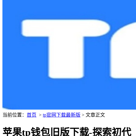
当前位置：
首页
>
tp官网下载最新版
> 文章正文
苹果tp钱包旧版下载-探索初代