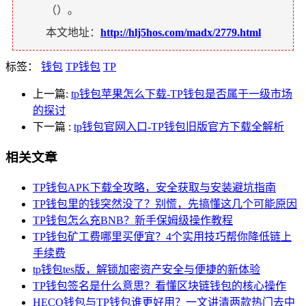
（
）。
本文地址：
http://hlj5hos.com/madx/2779.html
标签：
钱包
TP钱包
TP
上一篇:
tp钱包苹果怎么下载-TP钱包是否属于一级市场
的探讨
下一篇
:
tp钱包官网入口-TP钱包旧版官方下载全解析
相关文章
TP钱包APK下载全攻略，安全获取与安装避坑指南
TP钱包里的钱突然没了？别慌，先搞懂这几个可能原因
TP钱包怎么充BNB？新手保姆级操作教程
TP钱包矿工费哪里买便宜？4个实用技巧帮你降低链上
手续费
tp钱包tes版，解锁加密资产安全与便捷的新体验
TP钱包签名是什么意思？看懂区块链钱包的核心操作
HECO钱包与TP钱包谁更好用？一文讲清两款热门去中