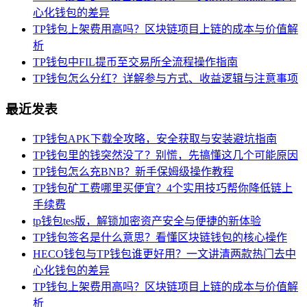
心化钱包的差异
TP钱包上架费用高吗？区块链项目上链的成本与价值解
析
TP钱包中FIL提币至交易所全流程操作指南
TP钱包怎么分红？详解参与方式、收益逻辑与注意事项
最近发表
TP钱包APK下载全攻略，安全获取与安装避坑指南
TP钱包里的钱突然没了？别慌，先搞懂这几个可能原因
TP钱包怎么充BNB？新手保姆级操作教程
TP钱包矿工费哪里买便宜？4个实用技巧帮你降低链上
手续费
tp钱包tes版，解锁加密资产安全与便捷的新体验
TP钱包签名是什么意思？看懂区块链钱包的核心操作
HECO钱包与TP钱包谁更好用？一文讲清两款热门去中
心化钱包的差异
TP钱包上架费用高吗？区块链项目上链的成本与价值解
析