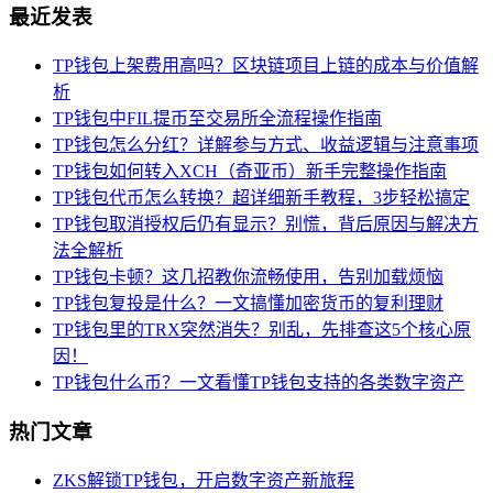
最近发表
TP钱包上架费用高吗？区块链项目上链的成本与价值解
析
TP钱包中FIL提币至交易所全流程操作指南
TP钱包怎么分红？详解参与方式、收益逻辑与注意事项
TP钱包如何转入XCH（奇亚币）新手完整操作指南
TP钱包代币怎么转换？超详细新手教程，3步轻松搞定
TP钱包取消授权后仍有显示？别慌，背后原因与解决方
法全解析
TP钱包卡顿？这几招教你流畅使用，告别加载烦恼
TP钱包复投是什么？一文搞懂加密货币的复利理财
TP钱包里的TRX突然消失？别乱，先排查这5个核心原
因！
TP钱包什么币？一文看懂TP钱包支持的各类数字资产
热门文章
ZKS解锁TP钱包，开启数字资产新旅程