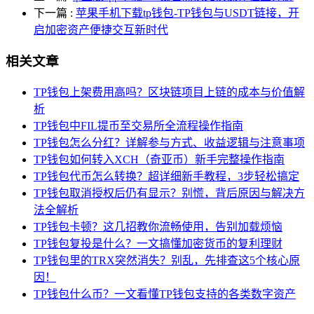
下一篇
:
苹果手机下载tp钱包-TP钱包与USDT链接，开
启加密资产便捷交互新时代
相关文章
TP钱包上架费用高吗？区块链项目上链的成本与价值解
析
TP钱包中FIL提币至交易所全流程操作指南
TP钱包怎么分红？详解参与方式、收益逻辑与注意事项
TP钱包如何转入XCH（奇亚币）新手完整操作指南
TP钱包代币怎么转换？超详细新手教程，3步轻松搞定
TP钱包取消授权后仍有显示？别慌，背后原因与解决方
法全解析
TP钱包卡顿？这几招教你流畅使用，告别加载烦恼
TP钱包复投是什么？一文搞懂加密货币的复利理财
TP钱包里的TRX突然消失？别乱，先排查这5个核心原
因！
TP钱包什么币？一文看懂TP钱包支持的各类数字资产