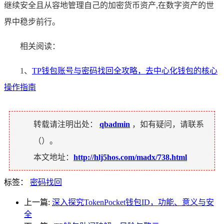
继续安全且从容地管理自己的加密货币资产,在数字资产的世
界中稳步前行。
相关阅读：
1、
TP钱包账号与密码找回全攻略，去中心化钱包的核心
操作指南
转载请注明出处：
qbadmin
，如有疑问，请联系
（
）。
本文地址：
http://hlj5hos.com/madx/738.html
标签：
密码找回
上一篇:
深入探究TokenPocket钱包ID，功能、意义与安
全