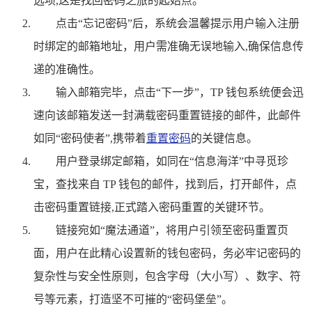
选项,这是找回密码之旅的起始点。
点击“忘记密码”后，系统会温馨提示用户输入注册
时绑定的邮箱地址，用户需准确无误地输入,确保信息传
递的准确性。
输入邮箱完毕，点击“下一步”，TP 钱包系统便会迅
速向该邮箱发送一封满载密码重置链接的邮件，此邮件
如同“密码使者”,携带着
重置密码
的关键信息。
用户登录绑定邮箱，如同在“信息海洋”中寻觅珍
宝，查找来自 TP 钱包的邮件，找到后，打开邮件，点
击密码重置链接,正式踏入密码重置的关键环节。
链接宛如“魔法通道”，将用户引领至密码重置页
面，用户在此精心设置新的钱包密码，务必牢记密码的
复杂性与安全性原则，包含字母（大小写）、数字、符
号等元素，打造坚不可摧的“密码堡垒”。