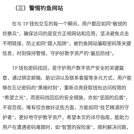
（三）警惕钓鱼网站
在与 TP 钱包交互的每一个瞬间，用户都应如同“敏锐的
侦察兵”，确保访问的是官方正规网站和应用，坚决避免点击
不明链接，防止如同“踏入陷阱”，被钓鱼网站骗取密码等关键
信息，时刻保持警惕，守护好数字资产的“最后防线”。
TP 钱包密码找回，是守护用户数字资产安全的关键篇
章，通过绑定邮箱、助记词以及联系客服等多元方式，用户能
够在忘记密码的“黑暗时刻”，重新点亮获取钱包访问权限的
“希望之光”，而密码找回后的安全措施，亦如“坚固的后盾”，
不容忽视，唯有综合做好这些方面，方能如同“技艺精湛的守
护者”，更好地守护数字资产，希望本文的详尽指南，能助力
用户在遭遇密码难题时，如“智慧的探险家”，顺利解决问题，