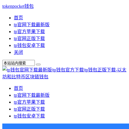
tokenpocket钱包
首页
tp官网下载最新版
tp官方苹果下载
tp官网正版下载
tp钱包安卓下载
关闭
首页
tp官网下载最新版
tp官方苹果下载
tp官网正版下载
tp钱包安卓下载