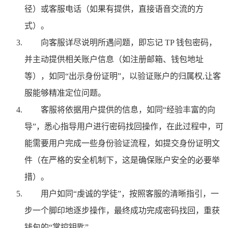
径）或客服电话（如果有提供，直接语音交流的方
式）。
向客服详尽说明所遇问题，即忘记 TP 钱包密码，
并主动提供相关账户信息（如注册邮箱、钱包地址
等），如同“出示身份证明”，以验证账户的归属权,让客
服能够精准定位问题。
客服将依据用户提供的信息，如同“经验丰富的向
导”，悉心指导用户进行密码找回操作，在此过程中，可
能需要用户完成一些身份验证流程，如提交身份证明文
件（在严格的安全机制下，这是确保账户安全的必要举
措）。
用户如同“虔诚的学徒”，按照客服的清晰指引，一
步一个脚印地逐步操作，最终成功完成密码找回，重获
钱包的“掌控钥匙”。