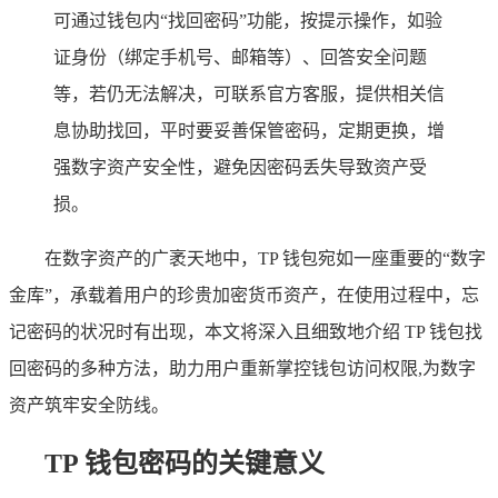
可通过钱包内“找回密码”功能，按提示操作，如验
证身份（绑定手机号、邮箱等）、回答安全问题
等，若仍无法解决，可联系官方客服，提供相关信
息协助找回，平时要妥善保管密码，定期更换，增
强数字资产安全性，避免因密码丢失导致资产受
损。
在数字资产的广袤天地中，TP 钱包宛如一座重要的“数字
金库”，承载着用户的珍贵加密货币资产，在使用过程中，忘
记密码的状况时有出现，本文将深入且细致地介绍 TP 钱包找
回密码的多种方法，助力用户重新掌控钱包访问权限,为数字
资产筑牢安全防线。
TP 钱包密码的关键意义