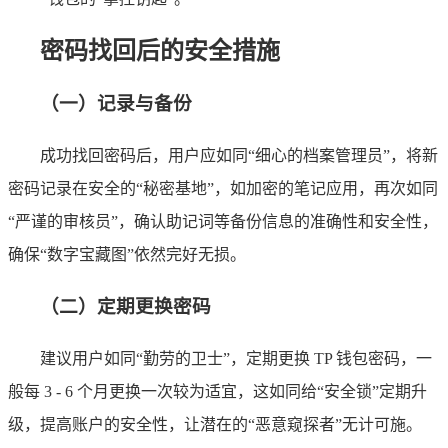
密码找回后的安全措施
（一）记录与备份
成功找回密码后，用户应如同“细心的档案管理员”，将新
密码记录在安全的“秘密基地”，如加密的笔记应用，再次如同
“严谨的审核员”，确认助记词等备份信息的准确性和安全性，
确保“数字宝藏图”依然完好无损。
（二）定期更换密码
建议用户如同“勤劳的卫士”，定期更换 TP 钱包密码，一
般每 3 - 6 个月更换一次较为适宜，这如同给“安全锁”定期升
级，提高账户的安全性，让潜在的“恶意窥探者”无计可施。