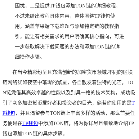
困扰，二是提供TP钱包添加TON链的详细教程，
不过未给出教程具体内容，整体围绕TP钱包使
用，涵盖苹果端下载难题与添加特定链的教程指
引，能让有相关需求的用户明确其核心指向，可进
一步获取解决下载问题的办法和添加TON链的详
细操作步骤。
在当今精彩纷呈且充满创新的加密货币领域,不同的区块
链网络犹如夜空中璀璨的繁星，各自散发着独特的光芒，TO
N链凭借其高效卓越的性能以及别具一格的技术架构，成功吸
引了众多加密货币爱好者和投资者的目光，倘若你使用的是
T
P
钱包
，并且渴望参与TON链上丰富多样的活动，那么首要任
务便是在
TP钱包
中添加TON链，将为你详尽且细致地介绍TP
钱包添加TON链的具体步骤。