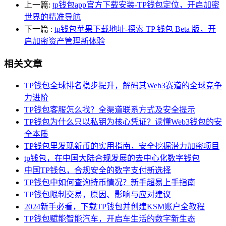
上一篇:
tp钱包app官方下载安装-TP钱包定位，开启加密
世界的精准导航
下一篇
:
tp钱包苹果下载地址-探索 TP 钱包 Beta 版，开
启加密资产管理新体验
相关文章
TP钱包全球排名稳步提升，解码其Web3赛道的全球竞争
力进阶
TP钱包客服怎么找？全渠道联系方式及安全提示
TP钱包为什么只以私钥为核心凭证？读懂Web3钱包的安
全本质
TP钱包里发现新币的实用指南，安全挖掘潜力加密项目
tp钱包，在中国大陆合规发展的去中心化数字钱包
中国TP钱包，合规安全的数字支付新选择
TP钱包中如何查询持币情况？新手超易上手指南
TP钱包限制交易，原因、影响与应对建议
2024新手必看，下载TP钱包并创建KSM账户全教程
TP钱包赋能智能汽车，开启车生活的数字新生态