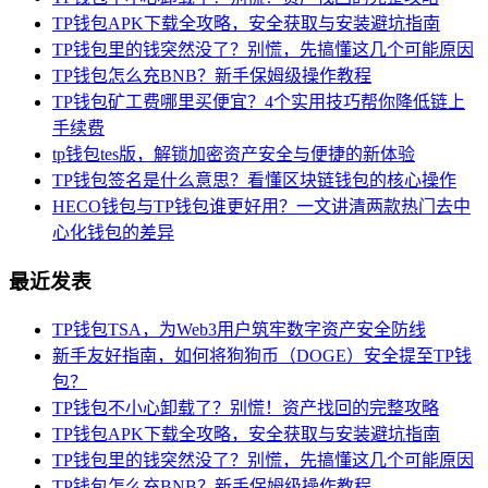
TP钱包APK下载全攻略，安全获取与安装避坑指南
TP钱包里的钱突然没了？别慌，先搞懂这几个可能原因
TP钱包怎么充BNB？新手保姆级操作教程
TP钱包矿工费哪里买便宜？4个实用技巧帮你降低链上
手续费
tp钱包tes版，解锁加密资产安全与便捷的新体验
TP钱包签名是什么意思？看懂区块链钱包的核心操作
HECO钱包与TP钱包谁更好用？一文讲清两款热门去中
心化钱包的差异
最近发表
TP钱包TSA，为Web3用户筑牢数字资产安全防线
新手友好指南，如何将狗狗币（DOGE）安全提至TP钱
包？
TP钱包不小心卸载了？别慌！资产找回的完整攻略
TP钱包APK下载全攻略，安全获取与安装避坑指南
TP钱包里的钱突然没了？别慌，先搞懂这几个可能原因
TP钱包怎么充BNB？新手保姆级操作教程