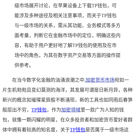
级市场展开讨论，在苹果设备上下载TP钱包，可
能涉及多种途径及相关注意事项，而关于TP钱包
与一级市场的关系，需从其功能、业务模式等多方
面考量，判断它在金融市场中的定位，明确这些内
容，有助于用户更好地了解TP钱包的使用及在市
场中的角色，为其在数字资产交易等方面的操作提
供参考。
在当今数字化金融的汹涌浪潮之中,
加密货币市场
宛如一
片生机勃勃且变幻莫测的海洋，其发展可谓是日新月异，各种
新兴的概念如璀璨星辰般不断涌现，新的工具也如同雨后春笋
般层出不穷，
TP
钱包
，作为
加密领域
里一款广为人知的钱
包，就像一颗闪耀的明星，在众多投资者和加密货币爱好者群
体中拥有着较高的知名度，关于
TP钱包
是否属于一级市场这