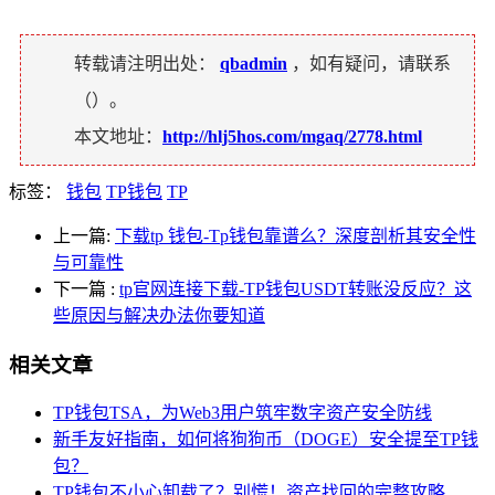
转载请注明出处：
qbadmin
，如有疑问，请联系
（
）。
本文地址：
http://hlj5hos.com/mgaq/2778.html
标签：
钱包
TP钱包
TP
上一篇:
下载tp 钱包-Tp钱包靠谱么？深度剖析其安全性
与可靠性
下一篇
:
tp官网连接下载-TP钱包USDT转账没反应？这
些原因与解决办法你要知道
相关文章
TP钱包TSA，为Web3用户筑牢数字资产安全防线
新手友好指南，如何将狗狗币（DOGE）安全提至TP钱
包？
TP钱包不小心卸载了？别慌！资产找回的完整攻略