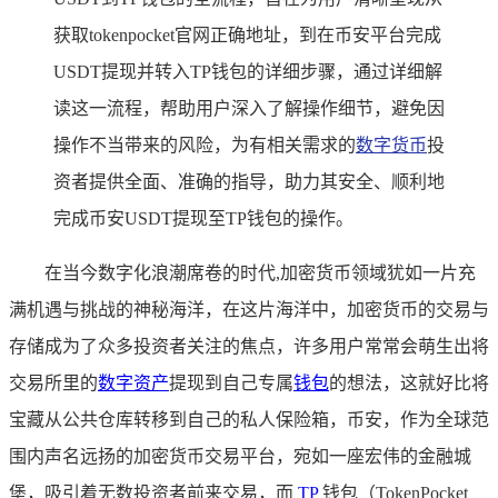
获取tokenpocket官网正确地址，到在币安平台完成
USDT提现并转入TP钱包的详细步骤，通过详细解
读这一流程，帮助用户深入了解操作细节，避免因
操作不当带来的风险，为有相关需求的
数字货币
投
资者提供全面、准确的指导，助力其安全、顺利地
完成币安USDT提现至TP钱包的操作。
在当今数字化浪潮席卷的时代,加密货币领域犹如一片充
满机遇与挑战的神秘海洋，在这片海洋中，加密货币的交易与
存储成为了众多投资者关注的焦点，许多用户常常会萌生出将
交易所里的
数字资产
提现到自己专属
钱包
的想法，这就好比将
宝藏从公共仓库转移到自己的私人保险箱，币安，作为全球范
围内声名远扬的加密货币交易平台，宛如一座宏伟的金融城
堡，吸引着无数投资者前来交易，而
TP
钱包（TokenPocket