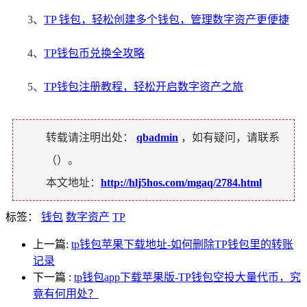
3、
TP 钱包，轻松创建多个钱包，管理数字资产更便捷
4、
TP钱包币兑换全攻略
5、
TP钱包注册教程，轻松开启数字资产之旅
转载请注明出处：
qbadmin
，如有疑问，请联系
（
）。
本文地址：
http://hlj5hos.com/mgaq/2784.html
标签：
钱包
数字资产
TP
上一篇:
tp钱包苹果下载地址-如何删除TP钱包里的转账
记录
下一篇
:
tp钱包app下载苹果版-TP钱包空投大量代币，究
竟有何用处？