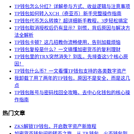
TP钱包怎么分红？详解参与方式、收益逻辑与注意事项
TP钱包如何转入XCH（奇亚币）新手完整操作指南
TP钱包代币怎么转换？超详细新手教程，3步轻松搞定
TP钱包取消授权后仍有显示？别慌，背后原因与解决方
法全解析
TP钱包卡顿？这几招教你流畅使用，告别加载烦恼
TP钱包复投是什么？一文搞懂加密货币的复利理财
TP钱包里的TRX突然消失？别乱，先排查这5个核心原
因！
TP钱包什么币？一文看懂TP钱包支持的各类数字资产
我卸载了用了两年的TP钱包，原因不是安全，而是这几
点
TP钱包账号与密码找回全攻略，去中心化钱包的核心操
作指南
热门文章
ZKS解锁TP钱包，开启数字资产新旅程
加密货币钱包间的转币之旅，从 TP 钱包、火币钱包到