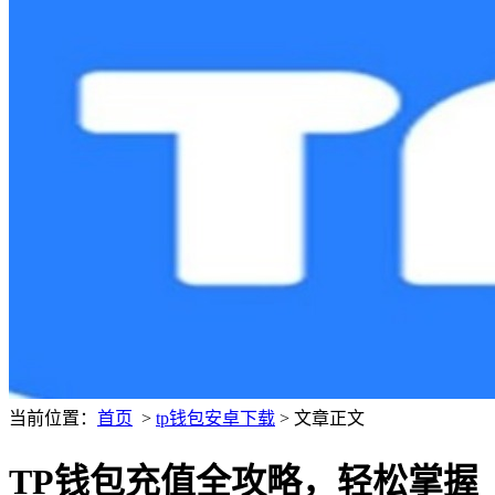
当前位置：
首页
>
tp钱包安卓下载
> 文章正文
TP钱包充值全攻略，轻松掌握