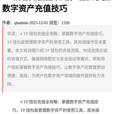
数字资产充值技巧
作者：qbadmin
2025-12-01
浏览：1328
导读：
# TP 钱包充值全攻略：掌握数字资产充值技巧，
TP 钱包是管理数字资产的常用工具，其充值操作至关重
要，本文将详细介绍 TP 钱包的充值流程，包括选择合适
的充值方式、确保网络稳定与安全验证等要点，帮助用
户轻松掌握数字资产充值技巧，让数字资产的管理更加
便捷、高效，为用户在数字资产领域的操作提供有力支
持...
# TP 钱包充值全攻略：掌握数字资产充值技
巧，TP 钱包是管理数字资产的常用工具，其充值