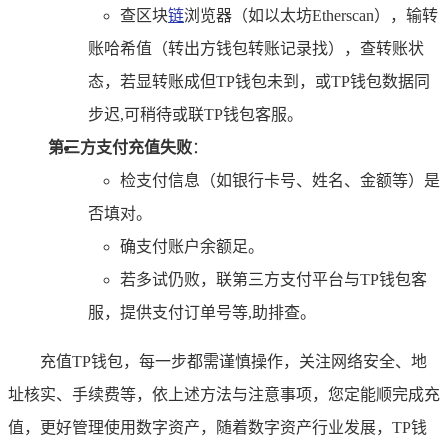
查区块
链
浏览器（如以太坊Etherscan），输转
账哈希值（转出方钱包转账记录找），查转账状
态，若显转账成但TP钱包未到，或TP钱包数据同
步迟,可稍待或联TP钱包客服。
第三方支付充值失败
：
检支付信息（如银行卡号、姓名、金额等）是
否填对。
确支付账户余额足。
若多试仍败，联第三方支付平台与TP钱包客
服，提供支付订单号等,助排查。
充值TP钱包，每一步都需谨慎操作，关注网络安全、地
址核实、手续费等，依上述方法与注意事项，您定能顺完成充
值，更好管理使用数字资产，随着数字资产行业发展，TP钱