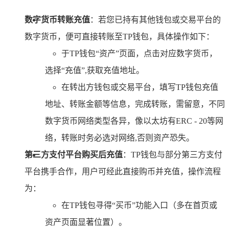
数字货币转账充值
：若您已持有其他钱包或交易平台的
数字货币，便可直接转账至TP钱包，具体操作如下：
于TP钱包“资产”页面，点击对应数字货币，
选择“充值”,获取充值地址。
在转出方钱包或交易平台，填写TP钱包充值
地址、转账金额等信息，完成转账，需留意，不同
数字货币网络类型各异，像以太坊有ERC - 20等网
络，转账时务必选对网络,否则资产恐失。
第三方支付平台购买后充值
：TP钱包与部分第三方支付
平台携手合作，用户可经此直接购币并充值，操作流程
为：
在TP钱包寻得“买币”功能入口（多在首页或
资产页面显著位置）。