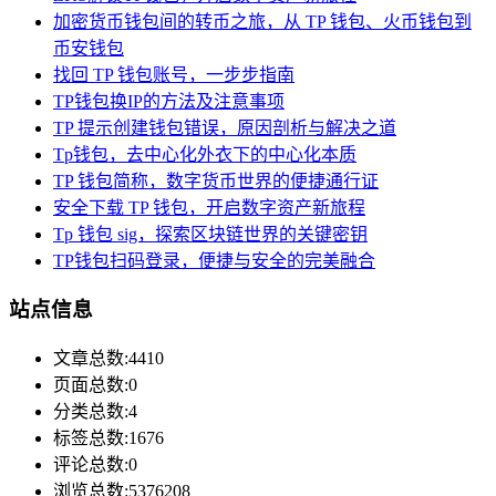
加密货币钱包间的转币之旅，从 TP 钱包、火币钱包到
币安钱包
找回 TP 钱包账号，一步步指南
TP钱包换IP的方法及注意事项
TP 提示创建钱包错误，原因剖析与解决之道
Tp钱包，去中心化外衣下的中心化本质
TP 钱包简称，数字货币世界的便捷通行证
安全下载 TP 钱包，开启数字资产新旅程
Tp 钱包 sig，探索区块链世界的关键密钥
TP钱包扫码登录，便捷与安全的完美融合
站点信息
文章总数:4410
页面总数:0
分类总数:4
标签总数:1676
评论总数:0
浏览总数:5376208