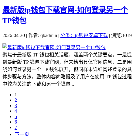
最新版tp钱包下载官网-如何登录另一个
TP钱包
2026-04-30 | 作者: qbadmin |
分类：tp钱包安卓下载
| 浏览:1019
聚焦于最新版 TP 钱包相关话题，涵盖两个关键要点，一是提
到最新版 TP 钱包下载官网，但未给出具体官网信息，二是围
绕如何登录另一个 TP 钱包展开，但同样未详细阐述登录的具
体步骤与方法，整体内容简略提及了用户在使用 TP 钱包过程
中较为关注的下载和另一个钱包...
1
2
3
4
5
6
7
下一页