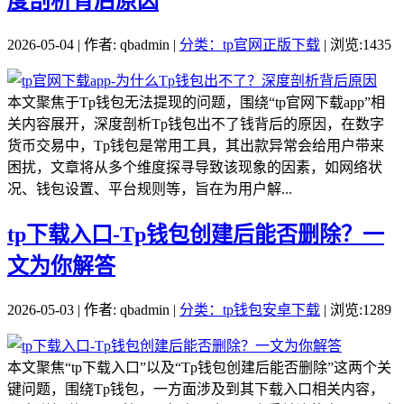
度剖析背后原因
2026-05-04 | 作者: qbadmin |
分类：tp官网正版下载
| 浏览:1435
本文聚焦于Tp钱包无法提现的问题，围绕“tp官网下载app”相
关内容展开，深度剖析Tp钱包出不了钱背后的原因，在数字
货币交易中，Tp钱包是常用工具，其出款异常会给用户带来
困扰，文章将从多个维度探寻导致该现象的因素，如网络状
况、钱包设置、平台规则等，旨在为用户解...
tp下载入口-Tp钱包创建后能否删除？一
文为你解答
2026-05-03 | 作者: qbadmin |
分类：tp钱包安卓下载
| 浏览:1289
本文聚焦“tp下载入口”以及“Tp钱包创建后能否删除”这两个关
键问题，围绕Tp钱包，一方面涉及到其下载入口相关内容，