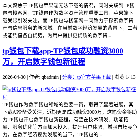
本文聚焦于TP钱包苹果端无法下载的情况，同时关联到TP钱
包与楼客网，TP钱包作为数字资产管理重要工具，苹果端下
载受限引发关注，而TP钱包与楼客网一同致力于探索数字资
产与信息服务的新领域，在当前数字经济发展的背景下，二者
或能凭借各自优势，为用户提供更优质的数字资...
tp钱包下载app-TP钱包成功融资3000
万，开启数字钱包新征程
2026-04-30 | 作者: qbadmin |
分类：tp官方苹果下载
| 浏览:1413
TP钱包作为数字钱包领域的重要一员，取得了显著进展，其
下载APP备受关注，近期更是成功融资3000万，这笔资金将助
力TP钱包开启数字钱包新征程，有望在技术研发、功能拓
展、服务优化等方面加大投入，提升用户体验，增强市场竞争
力，在数字经济蓬勃发展的当下，TP钱包的...