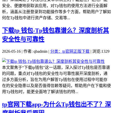
安全、便捷地获取该应用，对Tp钱包的使用方法进行全面解
析，涵盖从注册登录到功能操作等多个方面，帮助用户了解如
何在Tp钱包中进行资产存储、交易等...
下载tp 钱包-Tp钱包靠谱么？深度剖析其
安全性与可靠性
2026-05-16 | 作者: qbadmin |
分类：tp官网正版下载
| 浏览:1329
本文聚焦于“下载tp钱包”这一话题，深入探讨Tp钱包是否靠谱
的问题，重点对Tp钱包的安全性与可靠性展开深度剖析，通
过多方面分析，旨在为用户解答Tp钱包在使用过程中可能存
在的安全隐患以及是否值得信赖等疑问，帮助用户在下载和使
用Tp钱包时，能更全面地了解该钱包的特...
tp官网下载app-为什么Tp钱包出不了？深