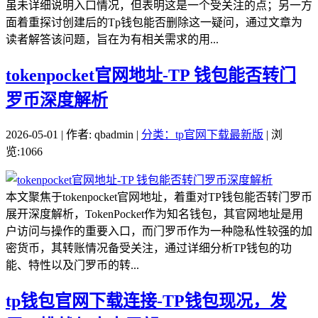
虽未详细说明入口情况，但表明这是一个受关注的点；另一方
面着重探讨创建后的Tp钱包能否删除这一疑问，通过文章为
读者解答该问题，旨在为有相关需求的用...
tokenpocket官网地址-TP 钱包能否转门
罗币深度解析
2026-05-01 | 作者: qbadmin |
分类：tp官网下载最新版
| 浏
览:1066
本文聚焦于tokenpocket官网地址，着重对TP钱包能否转门罗币
展开深度解析，TokenPocket作为知名钱包，其官网地址是用
户访问与操作的重要入口，而门罗币作为一种隐私性较强的加
密货币，其转账情况备受关注，通过详细分析TP钱包的功
能、特性以及门罗币的转...
tp钱包官网下载连接-TP钱包现况，发