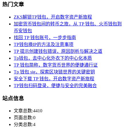
热门文章
ZKS解锁TP钱包，开启数字资产新旅程
加密货币钱包间的转币之旅，从 TP 钱包、火币钱包到
币安钱包
找回 TP 钱包账号，一步步指南
TP钱包换IP的方法及注意事项
TP 提示创建钱包错误，原因剖析与解决之道
Tp钱包，去中心化外衣下的中心化本质
TP 钱包简称，数字货币世界的便捷通行证
Tp 钱包 sig，探索区块链世界的关键密钥
安全下载 TP 钱包，开启数字资产新旅程
TP钱包扫码登录，便捷与安全的完美融合
站点信息
文章总数:4410
页面总数:0
分类总数:4