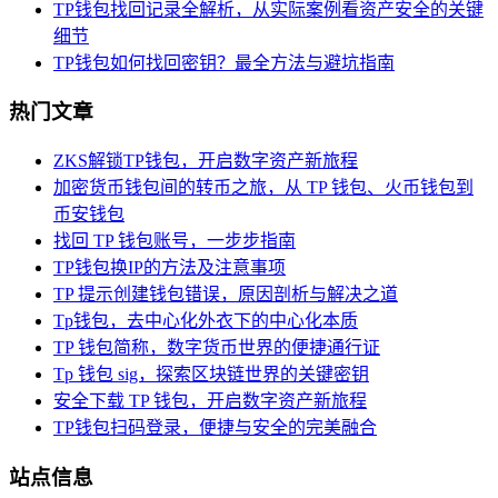
TP钱包找回记录全解析，从实际案例看资产安全的关键
细节
TP钱包如何找回密钥？最全方法与避坑指南
热门文章
ZKS解锁TP钱包，开启数字资产新旅程
加密货币钱包间的转币之旅，从 TP 钱包、火币钱包到
币安钱包
找回 TP 钱包账号，一步步指南
TP钱包换IP的方法及注意事项
TP 提示创建钱包错误，原因剖析与解决之道
Tp钱包，去中心化外衣下的中心化本质
TP 钱包简称，数字货币世界的便捷通行证
Tp 钱包 sig，探索区块链世界的关键密钥
安全下载 TP 钱包，开启数字资产新旅程
TP钱包扫码登录，便捷与安全的完美融合
站点信息