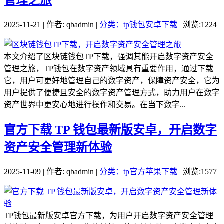
管理之旅
2025-11-21 | 作者: qbadmin |
分类：tp钱包安卓下载
| 浏览:1224
本文介绍了区块链钱包TP下载，强调其能开启数字资产安全
管理之旅，TP钱包在数字资产领域具有重要作用，通过下载
它，用户可更好地管理自己的数字资产，保障资产安全，它为
用户提供了便捷且安全的数字资产管理方式，助力用户在数字
资产世界中更安心地进行操作和交易。在当下数字...
官方下载 TP 钱包最新版安卓，开启数字
资产安全管理新体验
2025-11-09 | 作者: qbadmin |
分类：tp官方苹果下载
| 浏览:1577
TP钱包最新版安卓官方下载，为用户开启数字资产安全管理