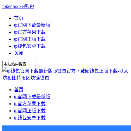
tokenpocket钱包
首页
tp官网下载最新版
tp官方苹果下载
tp官网正版下载
tp钱包安卓下载
关闭
首页
tp官网下载最新版
tp官方苹果下载
tp官网正版下载
tp钱包安卓下载