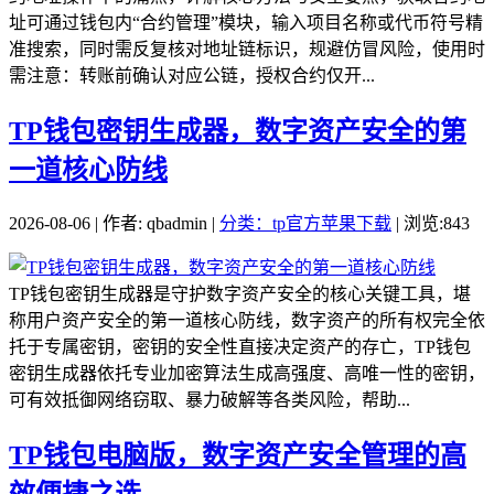
址可通过钱包内“合约管理”模块，输入项目名称或代币符号精
准搜索，同时需反复核对地址链标识，规避仿冒风险，使用时
需注意：转账前确认对应公链，授权合约仅开...
TP钱包密钥生成器，数字资产安全的第
一道核心防线
2026-08-06 | 作者: qbadmin |
分类：tp官方苹果下载
| 浏览:843
TP钱包密钥生成器是守护数字资产安全的核心关键工具，堪
称用户资产安全的第一道核心防线，数字资产的所有权完全依
托于专属密钥，密钥的安全性直接决定资产的存亡，TP钱包
密钥生成器依托专业加密算法生成高强度、高唯一性的密钥，
可有效抵御网络窃取、暴力破解等各类风险，帮助...
TP钱包电脑版，数字资产安全管理的高
效便捷之选