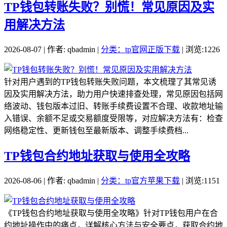
TP钱包转账失败？别慌！常见原因及实
用解决方法
2026-08-07 | 作者: qbadmin |
分类：tp官网正版下载
| 浏览:1226
针对用户遇到的TP钱包转账失败问题，本文梳理了其常见诱
因及实用解决方法，助力用户快速排查处理，常见原因包括网
络波动、钱包版本过旧、转账手续费设置不合理、收款地址输
入错误、余额不足或交易额度受限等，对应解决方法有：检查
网络稳定性、更新钱包至最新版本、调整手续费档...
TP钱包合约地址获取与使用全攻略
2026-08-06 | 作者: qbadmin |
分类：tp官方苹果下载
| 浏览:1151
《TP钱包合约地址获取与使用全攻略》针对TP钱包用户在合
约地址操作中的痛点，详解核心方法与安全要点，获取合约地