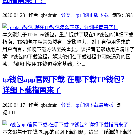
细指南来了！
2026-04-23 | 作者: qbadmin |
分类：tp官网正版下载
| 浏览:1398
本文聚焦于TP token钱包，重点提供了现在TP钱包的详细下载
指南，TP钱包在相关领域有一定影响力，对于有使用需求的
用户而言，知晓下载方法至关重要，该指南能帮助用户清晰了
解TP钱包的下载流程，解决他们在下载过程中可能遇到的困
惑，为顺利使用TP钱包奠定基础，让...
tp钱包app官网下载-在哪下载TP钱包？
详细下载指南来了
2026-04-17 | 作者: qbadmin |
分类：tp官网下载最新版
| 浏
览:1111
本文聚焦于TP钱包app的官网下载问题，给出了详细的下载指