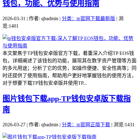
钱包，功能、优势与使用指南
2026-03-31 | 作者: qbadmin |
分类：tp官网下载最新版
| 浏
览:1401
本文聚焦于TP钱包安卓版官方下载，着重深入介绍TP EOS钱
包，详细阐述了该钱包的功能，展现其在数字资产管理等方面
的多元用途；分析了它的优势，如操作便捷、安全性高等；同
时还提供了使用指南，帮助用户更好地掌握钱包的使用方法，
对于想要下载TP钱包安卓版并使用TP...
图片钱包下载app-TP钱包安卓版下载指
南
2026-03-27 | 作者: qbadmin |
分类：tp官网正版下载
| 浏览:1431