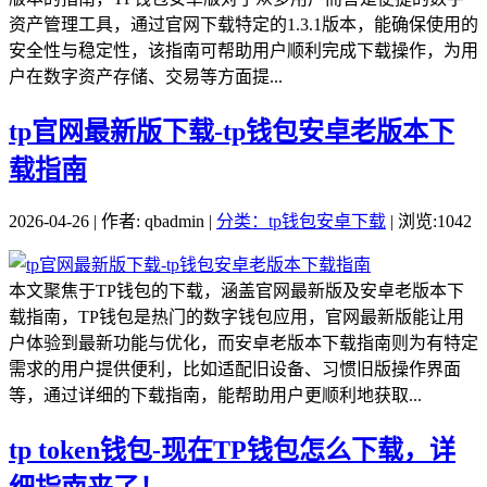
资产管理工具，通过官网下载特定的1.3.1版本，能确保使用的
安全性与稳定性，该指南可帮助用户顺利完成下载操作，为用
户在数字资产存储、交易等方面提...
tp官网最新版下载-tp钱包安卓老版本下
载指南
2026-04-26 | 作者: qbadmin |
分类：tp钱包安卓下载
| 浏览:1042
本文聚焦于TP钱包的下载，涵盖官网最新版及安卓老版本下
载指南，TP钱包是热门的数字钱包应用，官网最新版能让用
户体验到最新功能与优化，而安卓老版本下载指南则为有特定
需求的用户提供便利，比如适配旧设备、习惯旧版操作界面
等，通过详细的下载指南，能帮助用户更顺利地获取...
tp token钱包-现在TP钱包怎么下载，详