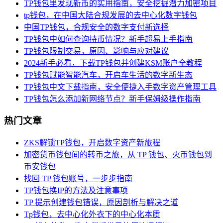
TP钱包里发现新币的实用指南，安全挖掘潜力加密项目
tp钱包，在中国大陆合规发展的去中心化数字钱包
中国TP钱包，合规安全的数字支付新选择
TP钱包中如何查询持币情况？新手超易上手指南
TP钱包限制交易，原因、影响与应对建议
2024新手必看，下载TP钱包并创建KSM账户全教程
TP钱包赋能智能汽车，开启车生活的数字新生态
TP钱包中文下载指南，安全便捷入手数字资产管理工具
TP钱包怎么添加新网络节点？新手保姆级操作指南
热门文章
ZKS解锁TP钱包，开启数字资产新旅程
加密货币钱包间的转币之旅，从 TP 钱包、火币钱包到
币安钱包
找回 TP 钱包账号，一步步指南
TP钱包换IP的方法及注意事项
TP 提示创建钱包错误，原因剖析与解决之道
Tp钱包，去中心化外衣下的中心化本质