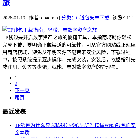
旅
2026-01-19 | 作者: qbadmin |
分类：tp钱包安卓下载
| 浏览:1112
TP钱包是开启数字资产之旅的便捷工具，本指南将助你轻松
完成下载，要明确下载渠道的可靠性，可从官方网站或正规应
用商店获取，避免从不明来源下载带来安全风险，下载过程
中，按照系统提示逐步操作，完成安装，安装后，依据指引完
成注册、设置等步骤，就能开启对数字资产的管理与...
1
2
下一页
尾页
最近发表
TP钱包为什么只以私钥为核心凭证？读懂Web3钱包的安
全本质