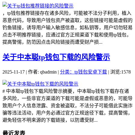
，tp钱包推荐链接存在诸多风险，可能被不法分子利用，植入
恶意代码，导致用户钱包资产被盗取，这些链接可能是虚假的
钓鱼链接，诱导用户输入敏感信息，如私钥等，用户切勿轻易
点击不明推荐链接，应通过官方正规渠道下载和使用tp钱包，
提高警惕，防范因点击风险链接而遭受财产损...
关于中本聪tp钱包下载的风险警示
2025-11-17 | 作者: qbadmin |
分类：tp钱包安卓下载
| 浏览:1578
# 中本聪tp钱包下载风险警示摘要，中本聪tp钱包下载存在诸
多风险，一些非官方渠道的下载可能是虚假或恶意的，可能导
致用户个人信息泄露、资金被盗取，不法分子可能借此实施诈
骗等违法活动，用户务必通过官方正规途径下载，提高警惕，
避免轻信不明来源的下载链接，以防遭受财...
最近发表