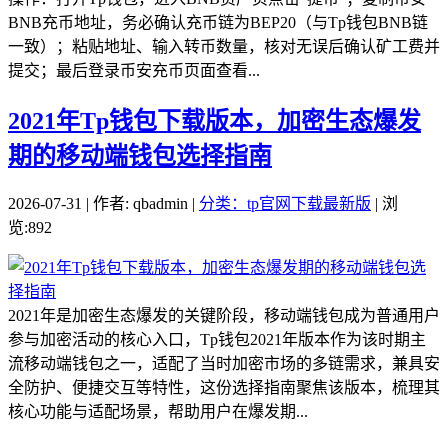
BNB充币地址，务必确认充币链为BEP20（与Tp钱包BNB链
一致）；粘贴地址、输入转币数量，核对无误后确认矿工费并
提交；最后登录币安充币页面查看...
2021年Tp钱包下载版本，加密生态爆发
期的移动端钱包选择指南
2026-07-31 | 作者: qbadmin |
分类：tp官网下载最新版
| 浏
览:892
2021年是加密生态爆发的关键阶段，移动端钱包成为普通用户
参与加密活动的核心入口，Tp钱包2021年版本作为该时期主
流移动端钱包之一，适配了当时加密市场的多链需求，兼具安
全防护、便捷交互等特性，这份选择指南聚焦该版本，梳理其
核心功能与适配场景，帮助用户在爆发期...