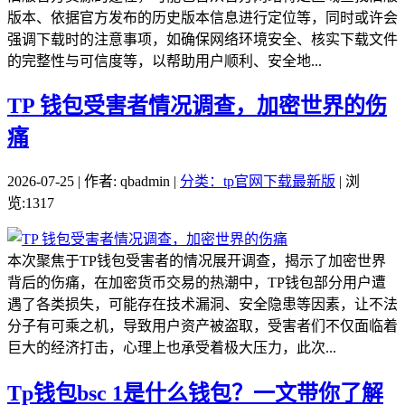
版本、依据官方发布的历史版本信息进行定位等，同时或许会
强调下载时的注意事项，如确保网络环境安全、核实下载文件
的完整性与可信度等，以帮助用户顺利、安全地...
TP 钱包受害者情况调查，加密世界的伤
痛
2026-07-25 | 作者: qbadmin |
分类：tp官网下载最新版
| 浏
览:1317
本次聚焦于TP钱包受害者的情况展开调查，揭示了加密世界
背后的伤痛，在加密货币交易的热潮中，TP钱包部分用户遭
遇了各类损失，可能存在技术漏洞、安全隐患等因素，让不法
分子有可乘之机，导致用户资产被盗取，受害者们不仅面临着
巨大的经济打击，心理上也承受着极大压力，此次...
Tp钱包bsc 1是什么钱包？一文带你了解