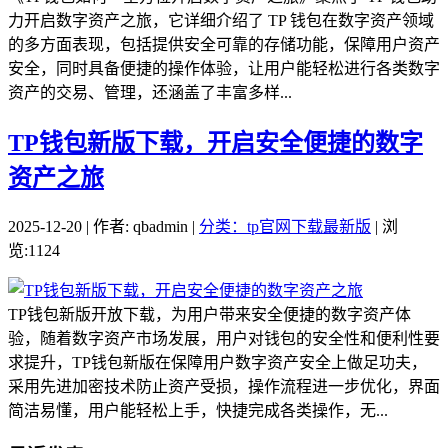
力开启数字资产之旅，它详细介绍了 TP 钱包在数字资产领域
的多方面表现，包括提供安全可靠的存储功能，保障用户资产
安全，同时具备便捷的操作体验，让用户能轻松进行各类数字
资产的交易、管理，还涵盖了丰富多样...
TP钱包新版下载，开启安全便捷的数字
资产之旅
2025-12-20 | 作者: qbadmin |
分类：tp官网下载最新版
| 浏
览:1124
TP钱包新版开放下载，为用户带来安全便捷的数字资产体
验，随着数字资产市场发展，用户对钱包的安全性和便利性要
求提升，TP钱包新版在保障用户数字资产安全上做足功夫，
采用先进加密技术防止资产受损，操作流程进一步优化，界面
简洁易懂，用户能轻松上手，快捷完成各类操作，无...