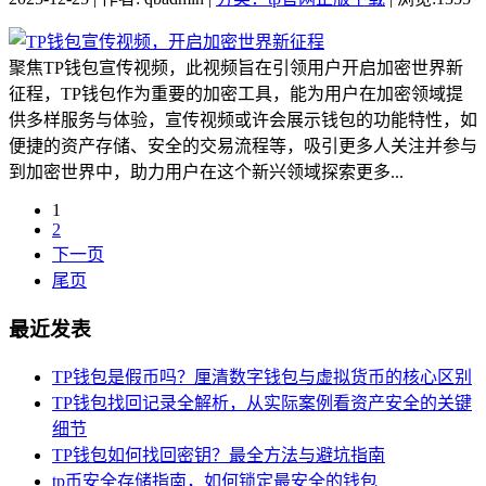
聚焦TP钱包宣传视频，此视频旨在引领用户开启加密世界新
征程，TP钱包作为重要的加密工具，能为用户在加密领域提
供多样服务与体验，宣传视频或许会展示钱包的功能特性，如
便捷的资产存储、安全的交易流程等，吸引更多人关注并参与
到加密世界中，助力用户在这个新兴领域探索更多...
1
2
下一页
尾页
最近发表
TP钱包是假币吗？厘清数字钱包与虚拟货币的核心区别
TP钱包找回记录全解析，从实际案例看资产安全的关键
细节
TP钱包如何找回密钥？最全方法与避坑指南
tp币安全存储指南，如何锁定最安全的钱包