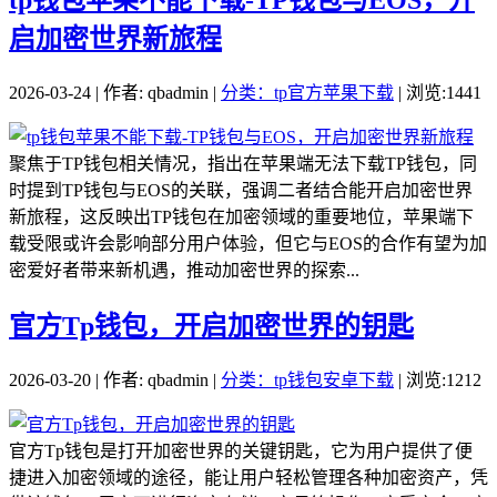
启加密世界新旅程
2026-03-24 | 作者: qbadmin |
分类：tp官方苹果下载
| 浏览:1441
聚焦于TP钱包相关情况，指出在苹果端无法下载TP钱包，同
时提到TP钱包与EOS的关联，强调二者结合能开启加密世界
新旅程，这反映出TP钱包在加密领域的重要地位，苹果端下
载受限或许会影响部分用户体验，但它与EOS的合作有望为加
密爱好者带来新机遇，推动加密世界的探索...
官方Tp钱包，开启加密世界的钥匙
2026-03-20 | 作者: qbadmin |
分类：tp钱包安卓下载
| 浏览:1212
官方Tp钱包是打开加密世界的关键钥匙，它为用户提供了便
捷进入加密领域的途径，能让用户轻松管理各种加密资产，凭