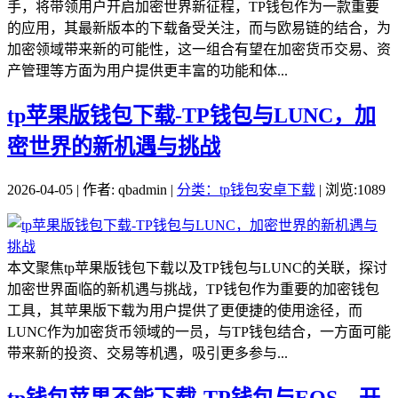
手，将带领用户开启加密世界新征程，TP钱包作为一款重要
的应用，其最新版本的下载备受关注，而与欧易链的结合，为
加密领域带来新的可能性，这一组合有望在加密货币交易、资
产管理等方面为用户提供更丰富的功能和体...
tp苹果版钱包下载-TP钱包与LUNC，加
密世界的新机遇与挑战
2026-04-05 | 作者: qbadmin |
分类：tp钱包安卓下载
| 浏览:1089
本文聚焦tp苹果版钱包下载以及TP钱包与LUNC的关联，探讨
加密世界面临的新机遇与挑战，TP钱包作为重要的加密钱包
工具，其苹果版下载为用户提供了更便捷的使用途径，而
LUNC作为加密货币领域的一员，与TP钱包结合，一方面可能
带来新的投资、交易等机遇，吸引更多参与...
tp钱包苹果不能下载-TP钱包与EOS，开