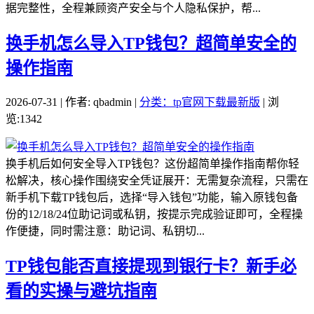
据完整性，全程兼顾资产安全与个人隐私保护，帮...
换手机怎么导入TP钱包？超简单安全的
操作指南
2026-07-31 | 作者: qbadmin |
分类：tp官网下载最新版
| 浏
览:1342
换手机后如何安全导入TP钱包？这份超简单操作指南帮你轻
松解决，核心操作围绕安全凭证展开：无需复杂流程，只需在
新手机下载TP钱包后，选择“导入钱包”功能，输入原钱包备
份的12/18/24位助记词或私钥，按提示完成验证即可，全程操
作便捷，同时需注意：助记词、私钥切...
TP钱包能否直接提现到银行卡？新手必
看的实操与避坑指南