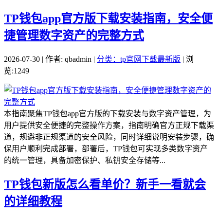
TP钱包app官方版下载安装指南，安全便
捷管理数字资产的完整方式
2026-07-30 | 作者: qbadmin |
分类：tp官网下载最新版
| 浏
览:1249
本指南聚焦TP钱包app官方版的下载安装与数字资产管理，为
用户提供安全便捷的完整操作方案，指南明确官方正规下载渠
道，规避非正规渠道的安全风险，同时详细说明安装步骤，确
保用户顺利完成部署，部署后，TP钱包可实现多类数字资产
的统一管理，具备加密保护、私钥安全存储等...
TP钱包新版怎么看单价？新手一看就会
的详细教程