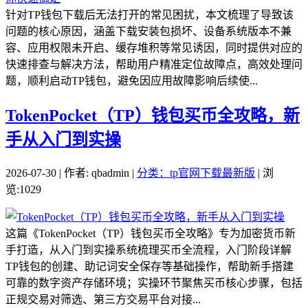
针对TP钱包下载后无法打开的常见困扰，本文梳理了导致该
问题的核心原因，涵盖下载安装包损坏、设备系统版本不兼
容、应用权限未开启、缓存堆积等常见诱因，同时提供对应的
快速排查与解决方法，帮助用户精准定位故障点，高效处理问
题，顺利启动TP钱包，避免因应用故障影响后续使...
TokenPocket（TP）钱包买币全攻略，新
手从入门到实操
2026-07-30 | 作者: qbadmin |
分类：tp官网下载最新版
| 浏
览:1029
这篇《TokenPocket（TP）钱包买币全攻略》专为加密货币新
手打造，从入门到实操系统梳理买币全流程，入门阶段详解
TP钱包的创建、助记词安全保存等基础操作，帮助新手搭建
可靠的数字资产存储环境；实操环节聚焦买币核心步骤，包括
正规交易对筛选、第三方交易平台对接...