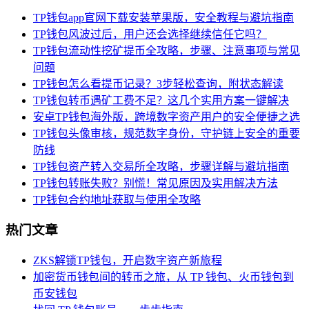
TP钱包app官网下载安装苹果版，安全教程与避坑指南
TP钱包风波过后，用户还会选择继续信任它吗？
TP钱包流动性挖矿提币全攻略，步骤、注意事项与常见
问题
TP钱包怎么看提币记录？3步轻松查询，附状态解读
TP钱包转币遇矿工费不足？这几个实用方案一键解决
安卓TP钱包海外版，跨境数字资产用户的安全便捷之选
TP钱包头像审核，规范数字身份，守护链上安全的重要
防线
TP钱包资产转入交易所全攻略，步骤详解与避坑指南
TP钱包转账失败？别慌！常见原因及实用解决方法
TP钱包合约地址获取与使用全攻略
热门文章
ZKS解锁TP钱包，开启数字资产新旅程
加密货币钱包间的转币之旅，从 TP 钱包、火币钱包到
币安钱包