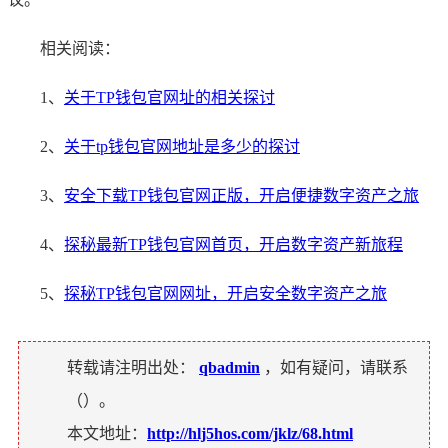
相关阅读：
1、
关于TP钱包官网址的相关探讨
2、
关于tp钱包官网地址是多少的探讨
3、
安全下载TP钱包官网正版，开启便捷数字资产之旅
4、
探秘最新TP钱包官网首页，开启数字资产新旅程
5、
探秘TP钱包官网网址，开启安全数字资产之旅
转载请注明出处：
qbadmin
，如有疑问，请联系
（
）。
本文地址：
http://hlj5hos.com/jklz/68.html