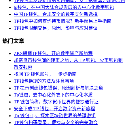
TP钱包里发现新币的实用指南，安全挖掘潜力加密项目
tp钱包，在中国大陆合规发展的去中心化数字钱包
中国TP钱包，合规安全的数字支付新选择
TP钱包中如何查询持币情况？新手超易上手指南
TP钱包限制交易，原因、影响与应对建议
热门文章
ZKS解锁TP钱包，开启数字资产新旅程
加密货币钱包间的转币之旅，从 TP 钱包、火币钱包到
币安钱包
找回 TP 钱包账号，一步步指南
TP钱包换IP的方法及注意事项
TP 提示创建钱包错误，原因剖析与解决之道
Tp钱包，去中心化外衣下的中心化本质
TP 钱包简称，数字货币世界的便捷通行证
安全下载 TP 钱包，开启数字资产新旅程
Tp 钱包 sig，探索区块链世界的关键密钥
TP钱包扫码登录，便捷与安全的完美融合