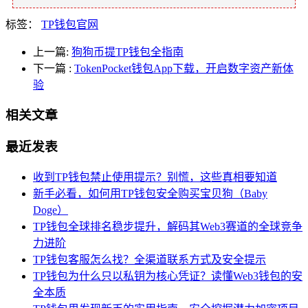
标签：
TP钱包官网
上一篇:
狗狗币提TP钱包全指南
下一篇
:
TokenPocket钱包App下载，开启数字资产新体
验
相关文章
最近发表
收到TP钱包禁止使用提示？别慌，这些真相要知道
新手必看，如何用TP钱包安全购买宝贝狗（Baby
Doge）
TP钱包全球排名稳步提升，解码其Web3赛道的全球竞争
力进阶
TP钱包客服怎么找？全渠道联系方式及安全提示
TP钱包为什么只以私钥为核心凭证？读懂Web3钱包的安
全本质