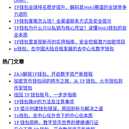
Doge）
TP钱包全球排名稳步提升，解码其Web3赛道的全球竞争
力进阶
TP钱包客服怎么找？全渠道联系方式及安全提示
TP钱包为什么只以私钥为核心凭证？读懂Web3钱包的安
全本质
TP钱包里发现新币的实用指南，安全挖掘潜力加密项目
tp钱包，在中国大陆合规发展的去中心化数字钱包
热门文章
ZKS解锁TP钱包，开启数字资产新旅程
加密货币钱包间的转币之旅，从 TP 钱包、火币钱包到
币安钱包
找回 TP 钱包账号，一步步指南
TP钱包换IP的方法及注意事项
TP 提示创建钱包错误，原因剖析与解决之道
Tp钱包，去中心化外衣下的中心化本质
TP 钱包简称，数字货币世界的便捷通行证